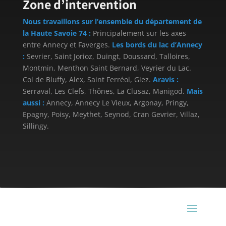
Zone d’intervention
Nous travaillons sur l’ensemble du département de
la Haute Savoie 74 :
Principalement sur les axes
entre Annecy et Faverges.
Les bords du lac d’Annecy
:
Sevrier, Saint Jorioz, Duingt, Doussard, Talloires,
Montmin, Menthon Saint Bernard, Veyrier du Lac.
Col de Bluffy, Alex, Saint Ferréol, Giez.
Aravis :
Serraval, Les Clefs, Thônes, La Clusaz, Manigod.
Mais
aussi :
Annecy, Annecy Le Vieux, Argonay, Pringy,
Epagny, Poisy, Meythet, Seynod, Cran Gevrier, Villaz,
Sillingy.